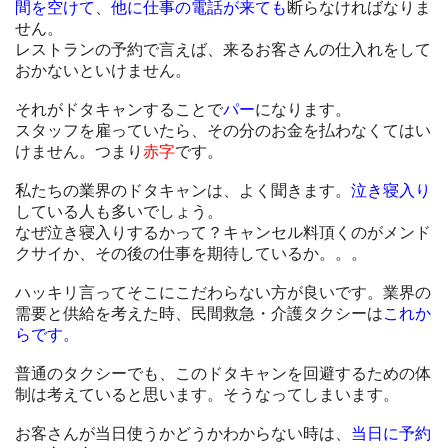
間を空けて
、
他に仕事の電話が来ても
断らなければなりま
せん。
レストランの予約で言えば、来るお客さんの仕入れをして
おかないといけません。
それがドタキャンすることで
パー
になります。
スタッフを雇っていたら、その分のお金を払わなくてはい
けません。つまり
赤字
です。
私たちの業界のドタキャンは、よく聞きます。
泣き寝入り
している人も多いでしょう。
なぜ泣き寝入りするかって？キャンセル料頂くのがメンド
クサイか、その後の仕事を期待しているか。。。
ハッキリ言ってそこにこだわらない方が良いです。業界の
需要と供給を考えた時、民間救急・介護タクシーは
これか
らです。
普通のタクシーでも、このドタキャンを回避するための体
制は考えていると思います。そうなってしまいます。
お客さんが当日使うかどうかわからない時は、
当日に予約