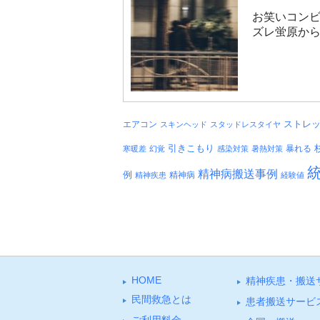
お笑いコン
ズレ蛍原から
エアコン
ストレ
スキンヘッド
スタッドレスタイヤ
引きこもり
暴れる
寒暖差
幻覚
感染対策
暑熱対策
精神病搬送事例
例
精神病
精神疾患
経験値
HOME
精神疾患・搬送
⺠間救急とは
患者搬送サービ