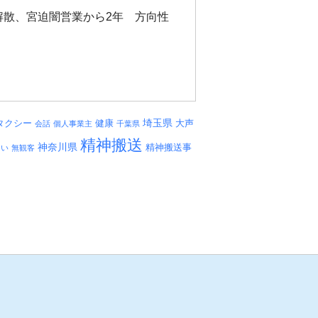
散、宮迫闇営業から2年 方向性
埼玉県
タクシー
健康
大声
会話
個人事業主
千葉県
精神搬送
神奈川県
精神搬送事
しい
無観客