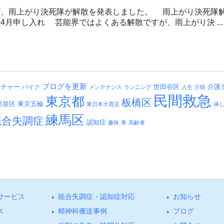
ビ、雨上がり決死隊が解散を発表しました。 雨上がり決死隊解
4月申し入れ 芸能界ではよくある解散ですが、雨上がり決 ...
ブログを更新
介護
ッチャー
バイク
世田谷区
メンテナンス
ランニング
人生
介助
民間救急
東京都
板橋区
杉並区
東京五輪
東日本大震災
淋
練馬区
統合失調症
認知症
趣味
車
高齢者
サービス
統合失調症・認知症対応
お知らせ
ス
精神科搬送事例
ブログ