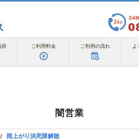
内容
ご利用料金
ご利用の流れ
よ
闇営業
雨上がり決死隊解散
日