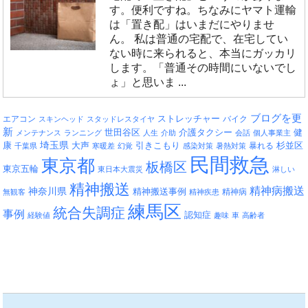
す。便利ですね。ちなみにヤマト運輸
は「置き配」はいまだにやりませ
ん。 私は普通の宅配で、在宅してい
ない時に来られると、本当にガッカリ
します。「普通その時間にいないでし
ょ」と思いま ...
ブログを更
エアコン
ストレッチャー
バイク
スキンヘッド
スタッドレスタイヤ
新
介護タクシー
世田谷区
健
メンテナンス
ランニング
人生
介助
会話
個人事業主
埼玉県
引きこもり
杉並区
康
大声
暴れる
千葉県
寒暖差
幻覚
感染対策
暑熱対策
民間救急
東京都
板橋区
東京五輪
東日本大震災
淋しい
精神搬送
精神病搬送
神奈川県
精神搬送事例
精神病
無観客
精神疾患
練馬区
統合失調症
事例
認知症
経験値
趣味
車
高齢者