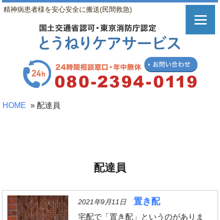
精神病患者様を安心安全に搬送(民間救急)
HOME
»
配達員
配達員
置き配
2021年9月11日
宅配で「置き配」というのがありま