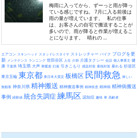
梅雨に入ってから、ずーっと雨が降っ
ている感じですね。 7月に入る前後は
雨の量が増えています。 私の仕事
は、お客さんの自宅で搬送することが
多いので、雨が降ると作業が増えるこ
とになります。 晴れの ...
ブログを更
エアコン
ストレッチャー
バイク
スキンヘッド
スタッドレスタイヤ
新
介護タクシー
世田谷区
健
メンテナンス
ランニング
人生
介助
会話
個人事業主
埼玉県
引きこもり
杉並区
康
大声
暴れる
千葉県
寒暖差
幻覚
感染対策
暑熱対策
民間救急
東京都
板橋区
東京五輪
東日本大震災
淋しい
精神搬送
精神病搬送
神奈川県
精神搬送事例
精神病
無観客
精神疾患
練馬区
統合失調症
事例
認知症
経験値
趣味
車
高齢者