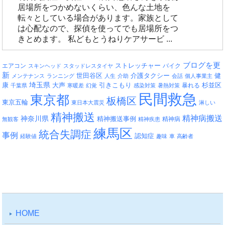
居場所をつかめないくらい、色んな土地を
転々としている場合があります。家族として
は心配なので、探偵を使ってでも居場所をつ
きとめます。 私どもとうねりケアサービ ...
ブログを更
エアコン
ストレッチャー
バイク
スキンヘッド
スタッドレスタイヤ
新
介護タクシー
世田谷区
健
メンテナンス
ランニング
人生
介助
会話
個人事業主
埼玉県
引きこもり
杉並区
康
大声
暴れる
千葉県
寒暖差
幻覚
感染対策
暑熱対策
民間救急
東京都
板橋区
東京五輪
東日本大震災
淋しい
精神搬送
精神病搬送
神奈川県
精神搬送事例
精神病
無観客
精神疾患
練馬区
統合失調症
事例
認知症
経験値
趣味
車
高齢者
HOME