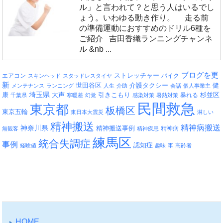
ル」と言われて？と思う人はいるでし
ょう。いわゆる動き作り。 走る前
の準備運動におすすめのドリル6種を
ご紹介 吉田香織ランニングチャンネ
ル &nb ...
ブログを更
エアコン
ストレッチャー
バイク
スキンヘッド
スタッドレスタイヤ
新
介護タクシー
世田谷区
健
メンテナンス
ランニング
人生
介助
会話
個人事業主
埼玉県
引きこもり
杉並区
康
大声
暴れる
千葉県
寒暖差
幻覚
感染対策
暑熱対策
民間救急
東京都
板橋区
東京五輪
東日本大震災
淋しい
精神搬送
精神病搬送
神奈川県
精神搬送事例
精神病
無観客
精神疾患
練馬区
統合失調症
事例
認知症
経験値
趣味
車
高齢者
HOME