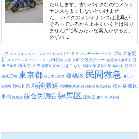
たりします。古いバイクなのでメンテ
ナンスをよくしないといけませ
ん。 バイクのメンテナンスは道具が
そろっているから上手くいくとは限り
ません(^^;)私みたいな素人がやると、
必ずバ ...
ブログを更
エアコン
ストレッチャー
バイク
スキンヘッド
スタッドレスタイヤ
新
介護タクシー
世田谷区
健
メンテナンス
ランニング
人生
介助
会話
個人事業主
埼玉県
引きこもり
杉並区
康
大声
暴れる
千葉県
寒暖差
幻覚
感染対策
暑熱対策
民間救急
東京都
板橋区
東京五輪
東日本大震災
淋しい
精神搬送
精神病搬送
神奈川県
精神搬送事例
精神病
無観客
精神疾患
練馬区
統合失調症
事例
認知症
経験値
趣味
車
高齢者