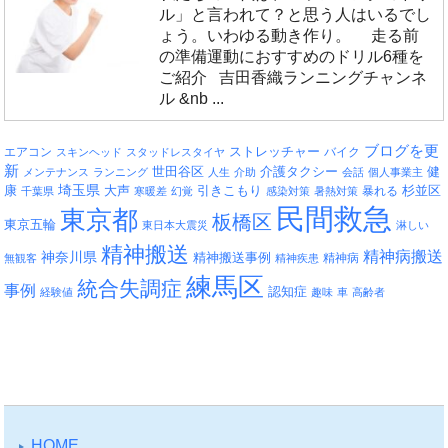
ル」と言われて？と思う人はいるでし
ょう。いわゆる動き作り。 走る前
の準備運動におすすめのドリル6種を
ご紹介 吉田香織ランニングチャンネ
ル &nb ...
ブログを更
エアコン
ストレッチャー
バイク
スキンヘッド
スタッドレスタイヤ
新
介護タクシー
世田谷区
健
メンテナンス
ランニング
人生
介助
会話
個人事業主
埼玉県
引きこもり
杉並区
康
大声
暴れる
千葉県
寒暖差
幻覚
感染対策
暑熱対策
民間救急
東京都
板橋区
東京五輪
東日本大震災
淋しい
精神搬送
精神病搬送
神奈川県
精神搬送事例
精神病
無観客
精神疾患
練馬区
統合失調症
事例
認知症
経験値
趣味
車
高齢者
HOME