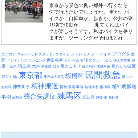
東京から景色の良い郊外へ行くなら、
何で行きたいでしょうか。 車か、バ
イクか、自転車か、歩きか、公共の乗
り物で移動か。。。 見てくれはバイ
クが楽しそうです。私はバイクを乗り
ますが、ツーリングがそれほど好 ...
ブログを更
エアコン
ストレッチャー
バイク
スキンヘッド
スタッドレスタイヤ
新
介護タクシー
世田谷区
健
メンテナンス
ランニング
人生
介助
会話
個人事業主
埼玉県
引きこもり
杉並区
康
大声
暴れる
千葉県
寒暖差
幻覚
感染対策
暑熱対策
民間救急
東京都
板橋区
東京五輪
東日本大震災
淋しい
精神搬送
精神病搬送
神奈川県
精神搬送事例
精神病
無観客
精神疾患
練馬区
統合失調症
事例
認知症
経験値
趣味
車
高齢者