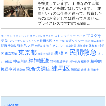
を投資しています。 仕事なので回収
できることを想定はしています。 趣
味というのは仕事と違って、投資した
ものはお金としては返ってきません。
プライスレスです(^o^) &nbs ...
ブログを
エアコン
ストレッチャー
バイク
スキンヘッド
スタッドレスタイヤ
更新
介護タクシー
世田谷区
メンテナンス
ランニング
人生
介助
会話
個人事業主
埼玉県
引きこもり
杉並
健康
大声
暴れる
千葉県
寒暖差
幻覚
感染対策
暑熱対策
民間救急
東京都
板橋区
区
東京五輪
東日本大震災
淋し
精神搬送
精神病
神奈川県
精神搬送事例
精神病
い
無観客
精神疾患
練馬区
統合失調症
搬送事例
認知症
経験値
趣味
車
高齢者
HOME