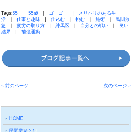
Tags:
55
|
55歳
|
ゴーゴー
|
メリハリのある生
活
|
仕事と趣味
|
仕込む
|
挑む
|
施術
|
民間救
急
|
疲労の取り方
|
練馬区
|
自分との戦い
|
良い
結果
|
補強運動
« 前のページ
次のページ »
HOME
⺠間救急とは