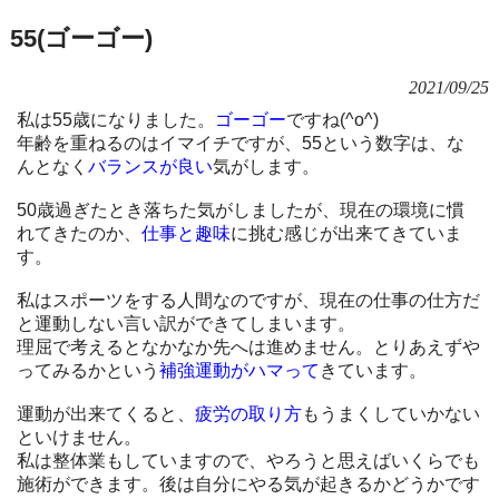
55(ゴーゴー)
2021/09/25
私は55歳になりました。
ゴーゴー
ですね(^o^)
年齢を重ねるのはイマイチですが、55という数字は、な
んとなく
バランスが良い
気がします。
50歳過ぎたとき落ちた気がしましたが、現在の環境に慣
れてきたのか、
仕事と趣味
に挑む感じが出来てきていま
す。
私はスポーツをする人間なのですが、現在の仕事の仕方だ
と運動しない言い訳ができてしまいます。
理屈で考えるとなかなか先へは進めません。とりあえずや
ってみるかという
補強運動がハマって
きています。
運動が出来てくると、
疲労の取り方
もうまくしていかない
といけません。
私は整体業もしていますので、やろうと思えばいくらでも
施術ができます。後は自分にやる気が起きるかどうかです