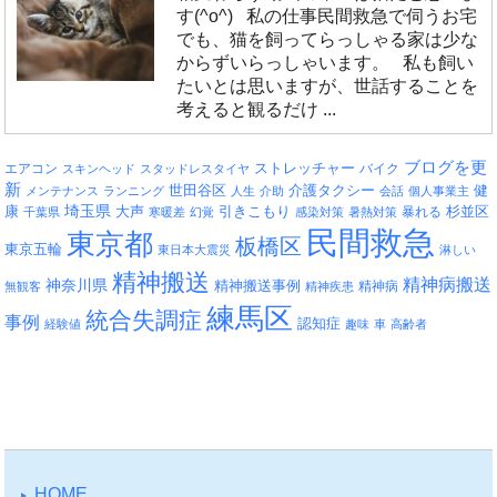
す(^o^) 私の仕事民間救急で伺うお宅
でも、猫を飼ってらっしゃる家は少な
からずいらっしゃいます。 私も飼い
たいとは思いますが、世話することを
考えると観るだけ ...
ブログを更
エアコン
ストレッチャー
バイク
スキンヘッド
スタッドレスタイヤ
新
介護タクシー
世田谷区
健
メンテナンス
ランニング
人生
介助
会話
個人事業主
埼玉県
引きこもり
杉並区
康
大声
暴れる
千葉県
寒暖差
幻覚
感染対策
暑熱対策
民間救急
東京都
板橋区
東京五輪
東日本大震災
淋しい
精神搬送
精神病搬送
神奈川県
精神搬送事例
精神病
無観客
精神疾患
練馬区
統合失調症
事例
認知症
経験値
趣味
車
高齢者
HOME