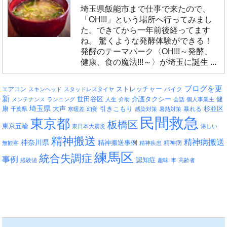
埼玉県飯能市まで仕事で来たので、
「OH!!!」という場所へ行ってみまし
た。できてから一年前後経ってます
ね。 驚くような発酵体験ができる！
発酵のテーマパーク〈OH!!!～発酵、
健康、食の魔法!!!～〉が埼玉に誕生 ...
ブログを更
エアコン
ストレッチャー
バイク
スキンヘッド
スタッドレスタイヤ
新
介護タクシー
世田谷区
健
メンテナンス
ランニング
人生
介助
会話
個人事業主
埼玉県
引きこもり
杉並区
康
大声
暴れる
千葉県
寒暖差
幻覚
感染対策
暑熱対策
民間救急
東京都
板橋区
東京五輪
東日本大震災
淋しい
精神搬送
精神病搬送
神奈川県
精神搬送事例
精神病
無観客
精神疾患
練馬区
統合失調症
事例
認知症
経験値
趣味
車
高齢者