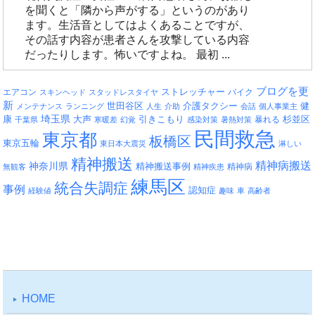
を聞くと「隣から声がする」というのがあり
ます。生活音としてはよくあることですが、
その話す内容が患者さんを攻撃している内容
だったりします。怖いですよね。 最初 ...
ブログを更
エアコン
ストレッチャー
バイク
スキンヘッド
スタッドレスタイヤ
新
介護タクシー
世田谷区
健
メンテナンス
ランニング
人生
介助
会話
個人事業主
埼玉県
引きこもり
杉並区
康
大声
暴れる
千葉県
寒暖差
幻覚
感染対策
暑熱対策
民間救急
東京都
板橋区
東京五輪
東日本大震災
淋しい
精神搬送
精神病搬送
神奈川県
精神搬送事例
精神病
無観客
精神疾患
練馬区
統合失調症
事例
認知症
経験値
趣味
車
高齢者
HOME