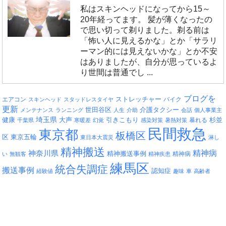
私はスキンヘッドになってから15～
20年経ってます。 髪が薄くなったの
で思い切って剃りました。剃る前は
「怖い人に見えるかな」とか「サラリ
ーマン的には見えないかな」とか不安
はありましたが、自分が思っているよ
り世間は普通でし ...
ブログを
エアコン
ストレッチャー
バイク
スキンヘッド
スタッドレスタイヤ
更新
介護タクシー
世田谷区
メンテナンス
ランニング
人生
介助
会話
個人事業主
埼玉県
引きこもり
杉並
健康
大声
暴れる
千葉県
寒暖差
幻覚
感染対策
暑熱対策
民間救急
東京都
板橋区
区
東京五輪
東日本大震災
淋し
精神搬送
精神病
神奈川県
精神搬送事例
精神病
い
無観客
精神疾患
練馬区
統合失調症
搬送事例
認知症
経験値
趣味
車
高齢者