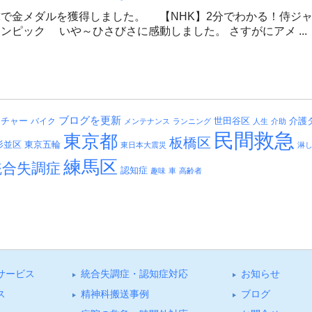
で金メダルを獲得しました。 【NHK】2分でわかる！侍ジ
ンピック いや～ひさびさに感動しました。 さすがにアメ ...
ブログを更新
介護
ッチャー
バイク
世田谷区
メンテナンス
ランニング
人生
介助
民間救急
東京都
板橋区
杉並区
東京五輪
東日本大震災
淋
練馬区
統合失調症
認知症
趣味
車
高齢者
サービス
統合失調症・認知症対応
お知らせ
ス
精神科搬送事例
ブログ