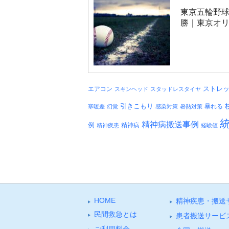
東京五輪野球
勝｜東京オリ
エアコン
ストレ
スキンヘッド
スタッドレスタイヤ
引きこもり
暴れる
寒暖差
幻覚
感染対策
暑熱対策
精神病搬送事例
例
精神病
精神疾患
経験値
HOME
精神疾患・搬送
⺠間救急とは
患者搬送サービ