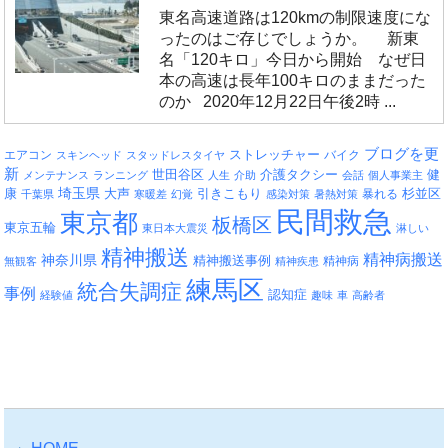
東名高速道路は120kmの制限速度にな
ったのはご存じでしょうか。 新東
名「120キロ」今日から開始 なぜ日
本の高速は長年100キロのままだった
のか 2020年12月22日午後2時 ...
ブログを更
エアコン
ストレッチャー
バイク
スキンヘッド
スタッドレスタイヤ
新
介護タクシー
世田谷区
健
メンテナンス
ランニング
人生
介助
会話
個人事業主
埼玉県
引きこもり
杉並区
康
大声
暴れる
千葉県
寒暖差
幻覚
感染対策
暑熱対策
民間救急
東京都
板橋区
東京五輪
東日本大震災
淋しい
精神搬送
精神病搬送
神奈川県
精神搬送事例
精神病
無観客
精神疾患
練馬区
統合失調症
事例
認知症
経験値
趣味
車
高齢者