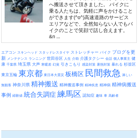
へ搬送させて頂きました。 バイクに
乗る人たちは、気軽に声をかけること
ができます(^o^)高速道路のサービス
エリアなどで、全然知らない人でもバ
イクのことで笑顔で話し合えます。
&n ...
ブログを更
エアコン
ストレッチャー
バイク
スキンヘッド
スタッドレスタイヤ
新
介護タクシー
世田谷区
健
メンテナンス
ランニング
人生
介助
会話
個人事業主
埼玉県
引きこもり
杉並区
康
大声
暴れる
千葉県
寒暖差
幻覚
感染対策
暑熱対策
民間救急
東京都
板橋区
東京五輪
東日本大震災
淋しい
精神搬送
精神病搬送
神奈川県
精神搬送事例
精神病
無観客
精神疾患
練馬区
統合失調症
事例
認知症
経験値
趣味
車
高齢者