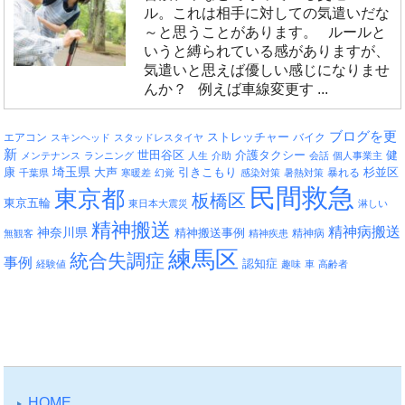
ル。これは相手に対しての気遣いだな
～と思うことがあります。 ルールと
いうと縛られている感がありますが、
気遣いと思えば優しい感じになりませ
んか？ 例えば車線変更す ...
ブログを更
エアコン
ストレッチャー
バイク
スキンヘッド
スタッドレスタイヤ
新
介護タクシー
世田谷区
健
メンテナンス
ランニング
人生
介助
会話
個人事業主
埼玉県
引きこもり
杉並区
康
大声
暴れる
千葉県
寒暖差
幻覚
感染対策
暑熱対策
民間救急
東京都
板橋区
東京五輪
東日本大震災
淋しい
精神搬送
精神病搬送
神奈川県
精神搬送事例
精神病
無観客
精神疾患
練馬区
統合失調症
事例
認知症
経験値
趣味
車
高齢者
HOME