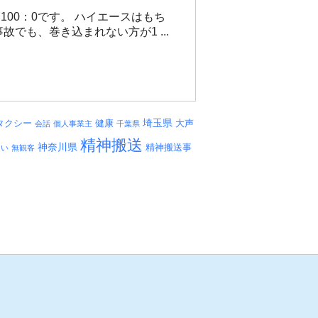
00：0です。 ハイエースはもち
でも、巻き込まれない方が1 ...
埼玉県
タクシー
健康
大声
会話
個人事業主
千葉県
精神搬送
神奈川県
精神搬送事
しい
無観客