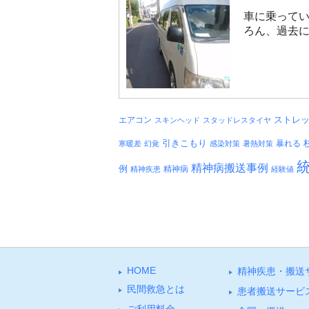
車に乗ってい
ろん、過去に
エアコン
ストレ
スキンヘッド
スタッドレスタイヤ
引きこもり
暴れる
寒暖差
幻覚
感染対策
暑熱対策
精神病搬送事例
例
精神病
精神疾患
経験値
HOME
精神疾患・搬送
⺠間救急とは
患者搬送サービ