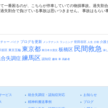
て一番困るのが、こちらが停車していての物損事故。過失割合1
過失割合で負けている事故は思いつきません。 事故はもらい事故
ブログを更新
介護
ッチャー
バイク
世田谷区
メンテナンス
ランニング
人生
介助
民間救急
東京都
板橋区
杉並区
東京五輪
東日本大震災
淋
練馬区
統合失調症
認知症
趣味
車
高齢者
サービス
統合失調症・認知症対応
お知らせ
ス
精神科搬送事例
ブログ