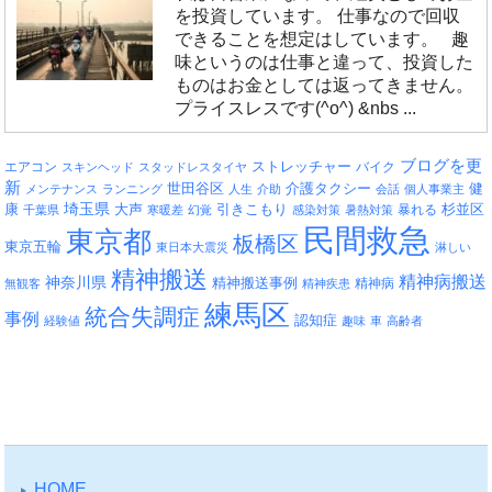
を投資しています。 仕事なので回収
できることを想定はしています。 趣
味というのは仕事と違って、投資した
ものはお金としては返ってきません。
プライスレスです(^o^) &nbs ...
ブログを更
エアコン
ストレッチャー
バイク
スキンヘッド
スタッドレスタイヤ
新
介護タクシー
世田谷区
健
メンテナンス
ランニング
人生
介助
会話
個人事業主
埼玉県
引きこもり
杉並区
康
大声
暴れる
千葉県
寒暖差
幻覚
感染対策
暑熱対策
民間救急
東京都
板橋区
東京五輪
東日本大震災
淋しい
精神搬送
精神病搬送
神奈川県
精神搬送事例
精神病
無観客
精神疾患
練馬区
統合失調症
事例
認知症
経験値
趣味
車
高齢者
HOME