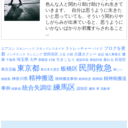
色んな人と関わり助け助けられ生きて
いきます。 自分は思うように生きた
いと思っていても、そういう関わりや
しがらみが出来ていると、思うように
いかないばかりか邪魔すらされること
...
ブログを更
エアコン
ストレッチャー
バイク
スキンヘッド
スタッドレスタイヤ
新
介護タクシー
世田谷区
健
メンテナンス
ランニング
人生
介助
会話
個人事業主
埼玉県
引きこもり
杉並区
康
大声
暴れる
千葉県
寒暖差
幻覚
感染対策
暑熱対策
民間救急
東京都
板橋区
東京五輪
東日本大震災
淋しい
精神搬送
精神病搬送
神奈川県
精神搬送事例
精神病
無観客
精神疾患
練馬区
統合失調症
事例
認知症
経験値
趣味
車
高齢者