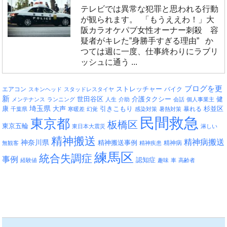
テレビでは異常な犯罪と思われる行動
が観られます。 「もうええわ！」大
阪カラオケパブ女性オーナー刺殺 容
疑者がキレた”身勝手すぎる理由” か
つては週に一度、仕事終わりにラブリ
ッシュに通う ...
ブログを更
エアコン
ストレッチャー
バイク
スキンヘッド
スタッドレスタイヤ
新
介護タクシー
世田谷区
健
メンテナンス
ランニング
人生
介助
会話
個人事業主
埼玉県
引きこもり
杉並区
康
大声
暴れる
千葉県
寒暖差
幻覚
感染対策
暑熱対策
民間救急
東京都
板橋区
東京五輪
東日本大震災
淋しい
精神搬送
精神病搬送
神奈川県
精神搬送事例
精神病
無観客
精神疾患
練馬区
統合失調症
事例
認知症
経験値
趣味
車
高齢者