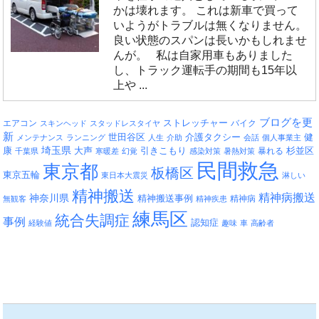
かは壊れます。 これは新車で買って
いようがトラブルは無くなりません。
良い状態のスパンは長いかもしれませ
んが。 私は自家用車もありました
し、トラック運転手の期間も15年以
上や ...
ブログを更
エアコン
ストレッチャー
バイク
スキンヘッド
スタッドレスタイヤ
新
介護タクシー
世田谷区
健
メンテナンス
ランニング
人生
介助
会話
個人事業主
埼玉県
引きこもり
杉並区
康
大声
暴れる
千葉県
寒暖差
幻覚
感染対策
暑熱対策
民間救急
東京都
板橋区
東京五輪
東日本大震災
淋しい
精神搬送
精神病搬送
神奈川県
精神搬送事例
精神病
無観客
精神疾患
練馬区
統合失調症
事例
認知症
経験値
趣味
車
高齢者