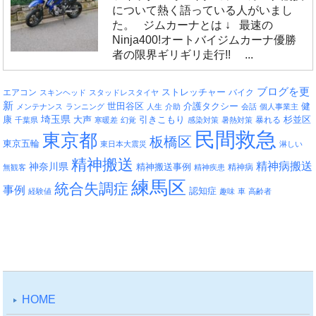
について熱く語っている人がいまし
た。 ジムカーナとは ↓ 最速の
Ninja400!オートバイジムカーナ優勝
者の限界ギリギリ走行!! ...
ブログを更
エアコン
ストレッチャー
バイク
スキンヘッド
スタッドレスタイヤ
新
介護タクシー
世田谷区
健
メンテナンス
ランニング
人生
介助
会話
個人事業主
埼玉県
引きこもり
杉並区
康
大声
暴れる
千葉県
寒暖差
幻覚
感染対策
暑熱対策
民間救急
東京都
板橋区
東京五輪
東日本大震災
淋しい
精神搬送
精神病搬送
神奈川県
精神搬送事例
精神病
無観客
精神疾患
練馬区
統合失調症
事例
認知症
経験値
趣味
車
高齢者
HOME