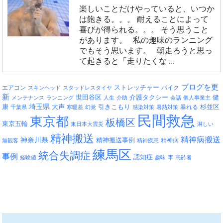
楽しいことだけやっていると、いつか
は飽きる。。。 耐えることによって
喜びが得られる。。。 そう思うこと
があります。 私の趣味のランニング
でもそう思います。 朝走ろうと思っ
て起きると「走りたくな ...
ブログを更
エアコン
ストレッチャー
バイク
スキンヘッド
スタッドレスタイヤ
新
介護タクシー
世田谷区
健
メンテナンス
ランニング
人生
介助
会話
個人事業主
埼玉県
引きこもり
杉並区
康
大声
暴れる
千葉県
寒暖差
幻覚
感染対策
暑熱対策
民間救急
東京都
板橋区
東京五輪
東日本大震災
淋しい
精神搬送
精神病搬送
神奈川県
精神搬送事例
精神病
無観客
精神疾患
練馬区
統合失調症
事例
認知症
経験値
趣味
車
高齢者