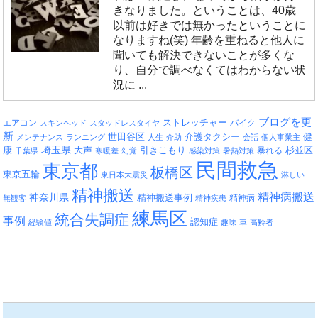
きなりました。ということは、40歳
以前は好きでは無かったということに
なりますね(笑) 年齢を重ねると他人に
聞いても解決できないことが多くな
り、自分で調べなくてはわからない状
況に ...
ブログを更
エアコン
ストレッチャー
バイク
スキンヘッド
スタッドレスタイヤ
新
介護タクシー
世田谷区
健
メンテナンス
ランニング
人生
介助
会話
個人事業主
埼玉県
引きこもり
杉並区
康
大声
暴れる
千葉県
寒暖差
幻覚
感染対策
暑熱対策
民間救急
東京都
板橋区
東京五輪
東日本大震災
淋しい
精神搬送
精神病搬送
神奈川県
精神搬送事例
精神病
無観客
精神疾患
練馬区
統合失調症
事例
認知症
経験値
趣味
車
高齢者