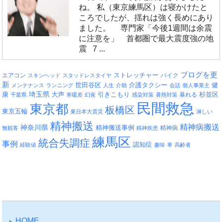
ね。 私（東京練馬区）は寝かけたと
ころでしたが、揺れは強く長めにあり
ました。 専門家「今後1週間は余震
に注意を」 首都圏で最大震度強の地
震 7 ...
ブログを更
エアコン
ストレッチャー
バイク
スキンヘッド
スタッドレスタイヤ
新
介護タクシー
世田谷区
健
メンテナンス
ランニング
人生
介助
会話
個人事業主
埼玉県
引きこもり
杉並区
康
大声
暴れる
千葉県
寒暖差
幻覚
感染対策
暑熱対策
民間救急
東京都
板橋区
東京五輪
東日本大震災
淋しい
精神搬送
精神病搬送
神奈川県
精神搬送事例
精神病
無観客
精神疾患
練馬区
統合失調症
事例
認知症
経験値
趣味
車
高齢者
HOME