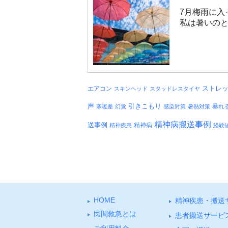
7月梅雨に入
私は暑いのと
エアコン
ストレ
スキンヘッド
スタッドレスタイヤ
引きこもり
声
暴れ
寒暖差
幻覚
感染対策
暑熱対策
精神病搬送事例
送事例
精神病
精神疾患
経験
HOME
精神疾患・搬送
⺠間救急とは
患者搬送サービ