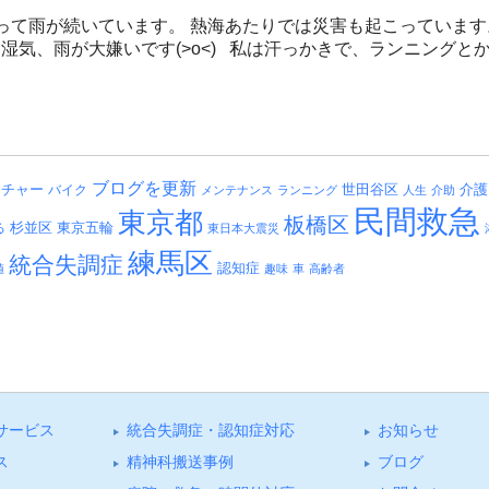
って雨が続いています。 熱海あたりでは災害も起こっていま
湿気、雨が大嫌いです(>o<) 私は汗っかきで、ランニングとかはま
ブログを更新
介護
ッチャー
バイク
世田谷区
メンテナンス
ランニング
人生
介助
民間救急
東京都
板橋区
杉並区
る
東京五輪
東日本大震災
練馬区
統合失調症
認知症
値
趣味
車
高齢者
サービス
統合失調症・認知症対応
お知らせ
ス
精神科搬送事例
ブログ