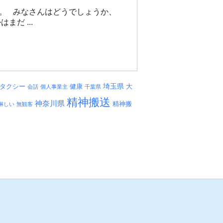
す。 みなさんはどうでしょうか、
だ ...
埼玉県
タクシー
健康
大
会話
個人事業主
千葉県
精神搬送
神奈川県
精神搬
淋しい
無観客