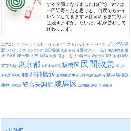
する季節になりましたね(^^;) ヤツは
一回近寄ったと思うと、何度でもチャ
レンジしてきますｗ仕留めるまで戦い
は続きますが、だいたい私が勝利して
終わります。 「 ...
ブログを更
エアコン
ストレッチャー
バイク
スキンヘッド
スタッドレスタイヤ
新
介護タクシー
世田谷区
健
メンテナンス
ランニング
人生
介助
会話
個人事業主
埼玉県
引きこもり
杉並区
康
大声
暴れる
千葉県
寒暖差
幻覚
感染対策
暑熱対策
民間救急
東京都
板橋区
東京五輪
東日本大震災
淋しい
精神搬送
精神病搬送
神奈川県
精神搬送事例
精神病
無観客
精神疾患
練馬区
統合失調症
事例
認知症
経験値
趣味
車
高齢者
HOME