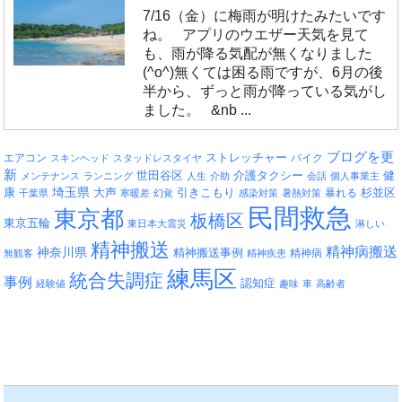
7/16（金）に梅雨が明けたみたいです
ね。 アプリのウエザー天気を見て
も、雨が降る気配が無くなりました
(^o^)無くては困る雨ですが、6月の後
半から、ずっと雨が降っている気がし
ました。 &nb ...
ブログを更
エアコン
ストレッチャー
バイク
スキンヘッド
スタッドレスタイヤ
新
介護タクシー
世田谷区
健
メンテナンス
ランニング
人生
介助
会話
個人事業主
埼玉県
引きこもり
杉並区
康
大声
暴れる
千葉県
寒暖差
幻覚
感染対策
暑熱対策
民間救急
東京都
板橋区
東京五輪
東日本大震災
淋しい
精神搬送
精神病搬送
神奈川県
精神搬送事例
精神病
無観客
精神疾患
練馬区
統合失調症
事例
認知症
経験値
趣味
車
高齢者