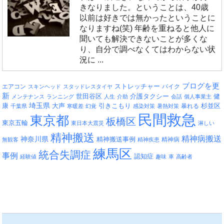
きなりました。ということは、40歳
以前は好きでは無かったということに
なりますね(笑) 年齢を重ねると他人に
聞いても解決できないことが多くな
り、自分で調べなくてはわからない状
況に ...
ブログを更
エアコン
ストレッチャー
バイク
スキンヘッド
スタッドレスタイヤ
新
介護タクシー
世田谷区
健
メンテナンス
ランニング
人生
介助
会話
個人事業主
埼玉県
引きこもり
杉並区
康
大声
暴れる
千葉県
寒暖差
幻覚
感染対策
暑熱対策
民間救急
東京都
板橋区
東京五輪
東日本大震災
淋しい
精神搬送
精神病搬送
神奈川県
精神搬送事例
精神病
無観客
精神疾患
練馬区
統合失調症
事例
認知症
経験値
趣味
車
高齢者