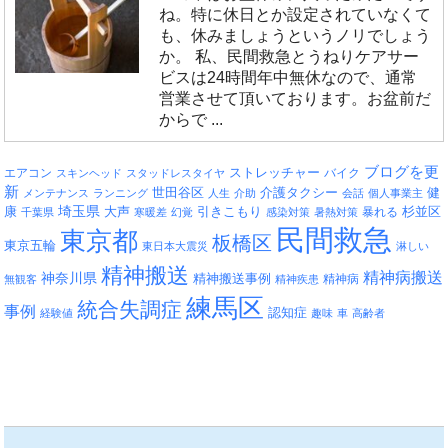
ね。特に休日とか設定されていなくて
も、休みましょうというノリでしょう
か。 私、民間救急とうねりケアサー
ビスは24時間年中無休なので、通常
営業させて頂いております。お盆前だ
からで ...
ブログを更
エアコン
ストレッチャー
バイク
スキンヘッド
スタッドレスタイヤ
新
介護タクシー
世田谷区
健
メンテナンス
ランニング
人生
介助
会話
個人事業主
埼玉県
引きこもり
杉並区
康
大声
暴れる
千葉県
寒暖差
幻覚
感染対策
暑熱対策
民間救急
東京都
板橋区
東京五輪
東日本大震災
淋しい
精神搬送
精神病搬送
神奈川県
精神搬送事例
精神病
無観客
精神疾患
練馬区
統合失調症
事例
認知症
経験値
趣味
車
高齢者