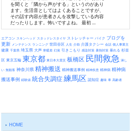
を聞くと「隣から声がする」というのがあり
ます。生活音としてはよくあることですが、
その話す内容が患者さんを攻撃している内容
だったりします。怖いですよね。 最初 ...
ブログを
エアコン
ストレッチャー
バイク
スキンヘッド
スタッドレスタイヤ
更新
介護タクシー
世田谷区
メンテナンス
ランニング
人生
介助
会話
個人事業主
埼玉県
引きこもり
杉並
健康
大声
暴れる
千葉県
寒暖差
幻覚
感染対策
暑熱対策
民間救急
東京都
板橋区
区
東京五輪
東日本大震災
淋し
精神搬送
精神病
神奈川県
精神搬送事例
精神病
い
無観客
精神疾患
練馬区
統合失調症
搬送事例
認知症
経験値
趣味
車
高齢者
HOME