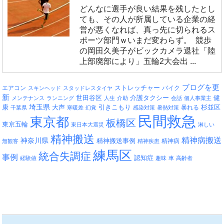
どんなに選手が良い結果を残したとし
ても、その人が所属している企業の経
営が悪くなれば、真っ先に切られるス
ポーツ部門ｗいまだ変わらず。 競歩
の岡田久美子がビックカメラ退社「陸
上部廃部により」五輪2大会出 ...
ブログを更
エアコン
ストレッチャー
バイク
スキンヘッド
スタッドレスタイヤ
新
介護タクシー
世田谷区
健
メンテナンス
ランニング
人生
介助
会話
個人事業主
埼玉県
引きこもり
杉並区
康
大声
暴れる
千葉県
寒暖差
幻覚
感染対策
暑熱対策
民間救急
東京都
板橋区
東京五輪
東日本大震災
淋しい
精神搬送
精神病搬送
神奈川県
精神搬送事例
精神病
無観客
精神疾患
練馬区
統合失調症
事例
認知症
経験値
趣味
車
高齢者