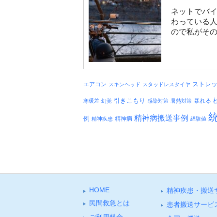
ネットでバ
わっている人
ので私がそのブ
エアコン
ストレ
スキンヘッド
スタッドレスタイヤ
引きこもり
暴れる
寒暖差
幻覚
感染対策
暑熱対策
精神病搬送事例
例
精神病
精神疾患
経験値
HOME
精神疾患・搬送
⺠間救急とは
患者搬送サービ