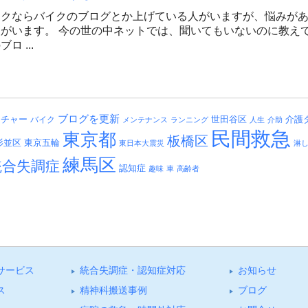
イクならバイクのブログとか上げている人がいますが、悩みが
がいます。 今の世の中ネットでは、聞いてもいないのに教え
ロ ...
ブログを更新
介護
ッチャー
バイク
世田谷区
メンテナンス
ランニング
人生
介助
民間救急
東京都
板橋区
杉並区
東京五輪
東日本大震災
淋
練馬区
統合失調症
認知症
趣味
車
高齢者
サービス
統合失調症・認知症対応
お知らせ
ス
精神科搬送事例
ブログ