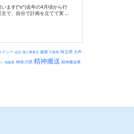
ます(^o^)去年の4月頃から行
で、自分で計画を立てて実 ...
埼玉県
タクシー
健康
大声
会話
個人事業主
千葉県
精神搬送
神奈川県
精神搬送事
しい
無観客