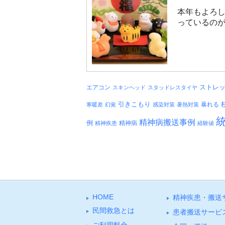
本年もよろし
っているのが
エアコン
ストレ
スキンヘッド
スタッドレスタイヤ
引きこもり
暴れる
寒暖差
幻覚
感染対策
暑熱対策
精神病搬送事例
例
精神病
精神疾患
経験値
HOME
精神疾患・搬送
⺠間救急とは
患者搬送サービ