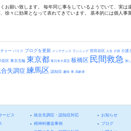
くお願い致します。 毎年同じ事をしているようでいて、実は違い
、徐々に効果となって表れてきています。 基本的には個人事業主
ブログを更新
介護
ッチャー
バイク
世田谷区
メンテナンス
ランニング
人生
介助
民間救急
東京都
板橋区
杉並区
東京五輪
東日本大震災
淋
練馬区
統合失調症
認知症
趣味
車
高齢者
サービス
統合失調症・認知症対応
お知らせ
ス
精神科搬送事例
ブログ