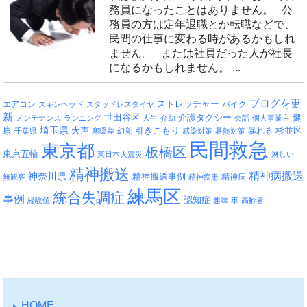
務員になったことはありません。 公
務員の方は定年退職とか転職などで、
民間の仕事に変わる時があるかもしれ
ません。 または社員だった人が社長
になるかもしれません。 ...
ブログを更
エアコン
ストレッチャー
バイク
スキンヘッド
スタッドレスタイヤ
新
介護タクシー
世田谷区
健
メンテナンス
ランニング
人生
介助
会話
個人事業主
埼玉県
引きこもり
杉並区
康
大声
暴れる
千葉県
寒暖差
幻覚
感染対策
暑熱対策
民間救急
東京都
板橋区
東京五輪
東日本大震災
淋しい
精神搬送
精神病搬送
神奈川県
精神搬送事例
精神病
無観客
精神疾患
練馬区
統合失調症
事例
認知症
経験値
趣味
車
高齢者
HOME