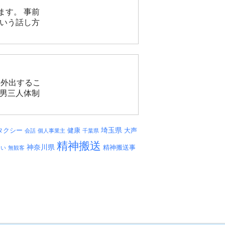
ます。 事前
ういう話し方
は外出するこ
は男三人体制
埼玉県
タクシー
健康
大声
会話
個人事業主
千葉県
精神搬送
神奈川県
精神搬送事
しい
無観客