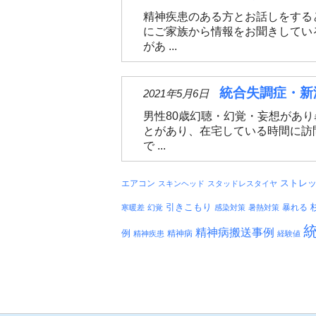
精神疾患のある方とお話しをする
にご家族から情報をお聞きしてい
があ ...
統合失調症・新
2021年5月6日
男性80歳幻聴・幻覚・妄想があ
とがあり、在宅している時間に訪
で ...
エアコン
ストレ
スキンヘッド
スタッドレスタイヤ
引きこもり
暴れる
寒暖差
幻覚
感染対策
暑熱対策
精神病搬送事例
例
精神病
精神疾患
経験値