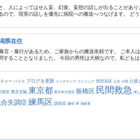
と、人によってはせん妄、幻覚、妄想の話しが出ることがあり
るので、現実の話しを優先に病院への搬送へつなげます。 ど
潟県在住
り暴言・暴行があるため、ご家族からの搬送依頼です。 ご本人
問することとなりました。 今回の男性は大柄なので、私ども
ブログを更新
介護
ッチャー
バイク
世田谷区
メンテナンス
ランニング
人生
介助
民間救急
東京都
板橋区
杉並区
東京五輪
東日本大震災
淋
練馬区
統合失調症
認知症
趣味
車
高齢者