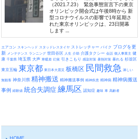
（2021.7.23） 緊急事態宣言下の東京
オリンピック開会式は午後8時から 新
型コロナウイルスの影響で1年延期さ
れた東京オリンピックは、23日開幕
します ...
ブログを更
エアコン
ストレッチャー
バイク
スキンヘッド
スタッドレスタイヤ
新
介護タクシー
世田谷区
健
メンテナンス
ランニング
人生
介助
会話
個人事業主
埼玉県
引きこもり
杉並区
康
大声
暴れる
千葉県
寒暖差
幻覚
感染対策
暑熱対策
民間救急
東京都
板橋区
東京五輪
東日本大震災
淋しい
精神搬送
精神病搬送
神奈川県
精神搬送事例
精神病
無観客
精神疾患
練馬区
統合失調症
事例
認知症
経験値
趣味
車
高齢者
HOME