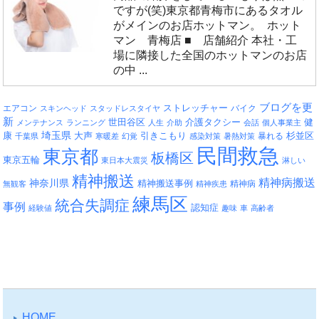
ですが(笑)東京都青梅市にあるタオル
がメインのお店ホットマン。 ホット
マン 青梅店 ■ 店舗紹介 本社・工
場に隣接した全国のホットマンのお店
の中 ...
ブログを更
エアコン
ストレッチャー
バイク
スキンヘッド
スタッドレスタイヤ
新
介護タクシー
世田谷区
健
メンテナンス
ランニング
人生
介助
会話
個人事業主
埼玉県
引きこもり
杉並区
康
大声
暴れる
千葉県
寒暖差
幻覚
感染対策
暑熱対策
民間救急
東京都
板橋区
東京五輪
東日本大震災
淋しい
精神搬送
精神病搬送
神奈川県
精神搬送事例
精神病
無観客
精神疾患
練馬区
統合失調症
事例
認知症
経験値
趣味
車
高齢者
HOME