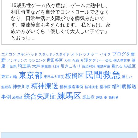
16歳男性ゲーム依存症は、ゲームに熱中し、
利用時間などを自分でコントロールできなく
なり、日常生活に支障がでる病気みたいで
す。発達障害も考えられます。 私どもは、家
族の方がいくら「優しくて大人しい子です」
とおっし ...
ブログを更
エアコン
ストレッチャー
バイク
スキンヘッド
スタッドレスタイヤ
新
介護タクシー
世田谷区
健
メンテナンス
ランニング
人生
介助
会話
個人事業主
埼玉県
引きこもり
杉並区
康
大声
暴れる
千葉県
寒暖差
幻覚
感染対策
暑熱対策
民間救急
東京都
板橋区
東京五輪
東日本大震災
淋しい
精神搬送
精神病搬送
神奈川県
精神搬送事例
精神病
無観客
精神疾患
練馬区
統合失調症
事例
認知症
経験値
趣味
車
高齢者