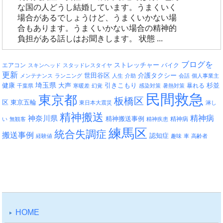
な国の人どうし結婚しています。うまくいく
場合があるでしょうけど、うまくいかない場
合もあります。うまくいかない場合の精神的
負担がある話しはお聞きします。 状態 ...
ブログを
エアコン
ストレッチャー
バイク
スキンヘッド
スタッドレスタイヤ
更新
介護タクシー
世田谷区
メンテナンス
ランニング
人生
介助
会話
個人事業主
埼玉県
引きこもり
杉並
健康
大声
暴れる
千葉県
寒暖差
幻覚
感染対策
暑熱対策
民間救急
東京都
板橋区
区
東京五輪
東日本大震災
淋し
精神搬送
精神病
神奈川県
精神搬送事例
精神病
い
無観客
精神疾患
練馬区
統合失調症
搬送事例
認知症
経験値
趣味
車
高齢者
HOME