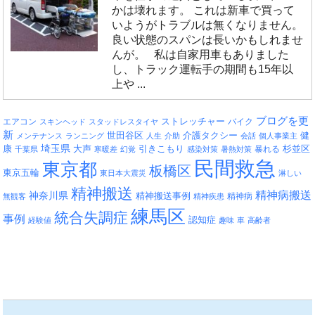
かは壊れます。 これは新車で買って
いようがトラブルは無くなりません。
良い状態のスパンは長いかもしれませ
んが。 私は自家用車もありました
し、トラック運転手の期間も15年以
上や ...
ブログを更
エアコン
ストレッチャー
バイク
スキンヘッド
スタッドレスタイヤ
新
介護タクシー
世田谷区
健
メンテナンス
ランニング
人生
介助
会話
個人事業主
埼玉県
引きこもり
杉並区
康
大声
暴れる
千葉県
寒暖差
幻覚
感染対策
暑熱対策
民間救急
東京都
板橋区
東京五輪
東日本大震災
淋しい
精神搬送
精神病搬送
神奈川県
精神搬送事例
精神病
無観客
精神疾患
練馬区
統合失調症
事例
認知症
経験値
趣味
車
高齢者