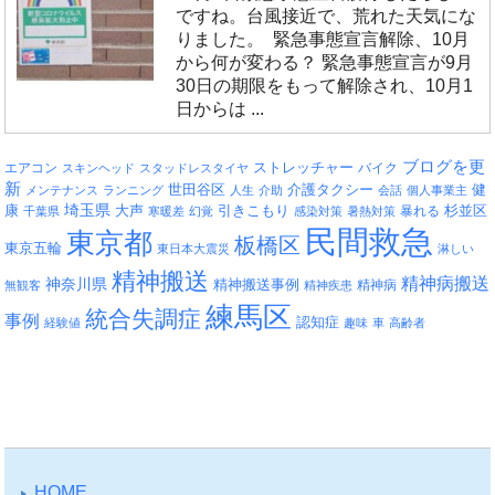
ですね。台風接近で、荒れた天気にな
りました。 緊急事態宣言解除、10月
から何が変わる？ 緊急事態宣言が9月
30日の期限をもって解除され、10月1
日からは ...
ブログを更
エアコン
ストレッチャー
バイク
スキンヘッド
スタッドレスタイヤ
新
介護タクシー
世田谷区
健
メンテナンス
ランニング
人生
介助
会話
個人事業主
埼玉県
引きこもり
杉並区
康
大声
暴れる
千葉県
寒暖差
幻覚
感染対策
暑熱対策
民間救急
東京都
板橋区
東京五輪
東日本大震災
淋しい
精神搬送
精神病搬送
神奈川県
精神搬送事例
精神病
無観客
精神疾患
練馬区
統合失調症
事例
認知症
経験値
趣味
車
高齢者
HOME