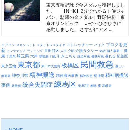
東京五輪野球で金メダルを獲得しまし
た。 【NHK】2分でわかる！侍ジャ
パン、悲願の金メダル！野球快勝｜東
京オリンピック いや～ひさびさに
感動しました。 さすがにアメ ...
ブログを更
エアコン
ストレッチャー
バイク
スキンヘッド
スタッドレスタイヤ
新
介護タクシー
世田谷区
健
メンテナンス
ランニング
人生
介助
会話
個人事業主
埼玉県
引きこもり
杉並区
康
大声
暴れる
千葉県
寒暖差
幻覚
感染対策
暑熱対策
民間救急
東京都
板橋区
東京五輪
東日本大震災
淋しい
精神搬送
精神病搬送
神奈川県
精神搬送事例
精神病
無観客
精神疾患
練馬区
統合失調症
事例
認知症
経験値
趣味
車
高齢者