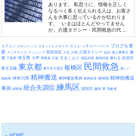
あります。 私思うに、情報を正しく
なるべく多く伝えられる人は、お客さ
んを大事に思っているかが伝わりま
す。 いまはほとんどやってません
が、介護タクシー・民間救急の代 ...
ブログを更
エアコン
ストレッチャー
バイク
スキンヘッド
スタッドレスタイヤ
新
介護タクシー
世田谷区
健
メンテナンス
ランニング
人生
介助
会話
個人事業主
埼玉県
引きこもり
杉並区
康
大声
暴れる
千葉県
寒暖差
幻覚
感染対策
暑熱対策
民間救急
東京都
板橋区
東京五輪
東日本大震災
淋しい
精神搬送
精神病搬送
神奈川県
精神搬送事例
精神病
無観客
精神疾患
練馬区
統合失調症
事例
認知症
経験値
趣味
車
高齢者
HOME