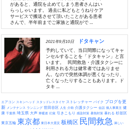
があると、通院を止めてしまう患者さんはい
らっしゃいます。 過去に私どもとうねりケア
サービスで搬送させて頂いたことがある患者
さんで、半年前までご家族と通院がで ...
ドタキャン
2021年9月10日
予約していて、当日間際になってキャ
ンセルすることを「ドタキャン」と言
います。 民間救急・介護タクシーに
利用される方は健常者ではありませ
ん。なので突然体調が悪くなったり、
亡くなったりすることもあります。ド
タキ ...
ブログを更
エアコン
ストレッチャー
バイク
スキンヘッド
スタッドレスタイヤ
新
介護タクシー
世田谷区
健
メンテナンス
ランニング
人生
介助
会話
個人事業主
埼玉県
引きこもり
杉並区
康
大声
暴れる
千葉県
寒暖差
幻覚
感染対策
暑熱対策
民間救急
東京都
板橋区
東京五輪
東日本大震災
淋しい