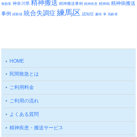
精神搬送
精神病搬送
神奈川県
精神搬送事例
精神病
無観客
精神疾患
練馬区
統合失調症
事例
認知症
経験値
趣味
車
高齢者
HOME
⺠間救急とは
ご利⽤料⾦
ご利⽤の流れ
よくある質問
精神疾患・搬送サービス