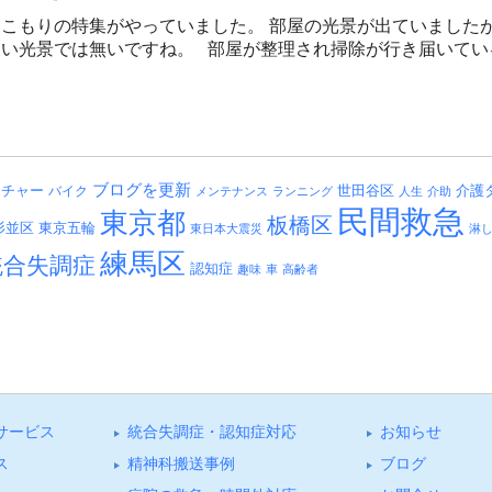
こもりの特集がやっていました。 部屋の光景が出ていました
しい光景では無いですね。 部屋が整理され掃除が行き届いてい
ブログを更新
介護
ッチャー
バイク
世田谷区
メンテナンス
ランニング
人生
介助
民間救急
東京都
板橋区
杉並区
東京五輪
東日本大震災
淋
練馬区
統合失調症
認知症
趣味
車
高齢者
サービス
統合失調症・認知症対応
お知らせ
ス
精神科搬送事例
ブログ