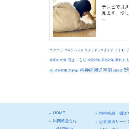
テレビで引き
見ます。珍
...
エアコン
ストレ
スキンヘッド
スタッドレスタイヤ
引きこもり
暴れる
寒暖差
幻覚
感染対策
暑熱対策
精神病搬送事例
例
精神病
精神疾患
経験値
HOME
精神疾患・搬送
⺠間救急とは
患者搬送サービ