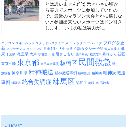
とは思いません(^^;) 元々小さい頃か
ら実力でスポーツに参加していたの
で、最近のマラソン大会とか抽選しな
いと参加出来ないスポーツはドン引き
します。 いまの私は実力が ...
ブログを更
エアコン
ストレッチャー
バイク
スキンヘッド
スタッドレスタイヤ
新
介護タクシー
世田谷区
健
メンテナンス
ランニング
人生
介助
会話
個人事業主
埼玉県
引きこもり
杉並区
康
大声
暴れる
千葉県
寒暖差
幻覚
感染対策
暑熱対策
民間救急
東京都
板橋区
東京五輪
東日本大震災
淋しい
精神搬送
精神病搬送
神奈川県
精神搬送事例
精神病
無観客
精神疾患
練馬区
統合失調症
事例
認知症
経験値
趣味
車
高齢者
HOME